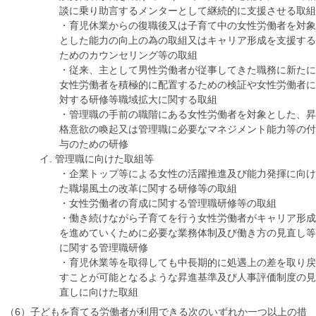
談に乗り助言するメンターとして継続的に支援させる取組
・育児休業からの復職後又は子育て中の女性労働者を対象
とした能力の向上の為の取組又はキャリア形成を支援する
ためのカウンセリング等の取組
・従来、主として男性労働者が従事してきた職務に新たに
女性労働者を積極的に配置するための検証や女性労働者に
対する研修等職域拡大に関する取組
・管理職の手前の職階にある女性労働者を対象とした、昇
格意欲の喚起又は管理職に必要なマネジメント能力等の付
与のための研修
イ. 管理職に向けた取組等
・企業トップ等による女性の活躍推進及び能力発揮に向け
た職場風土の改革に関する研修等の取組
・女性労働者の育成に関する管理職研修等の取組
・働き続けながら子育てを行う女性労働者がキャリア形成
を進めていくために必要な業務体制及び働き方の見直し等
に関する管理職研修
・育児休業等を取得しても中長期的に処遇上の差を取り戻
すことが可能となるような昇進基準及び人事評価制度の見
直しに向けた取組
（6）子どもを育てる労働者が利用できる次のいずれか一つ以上の措