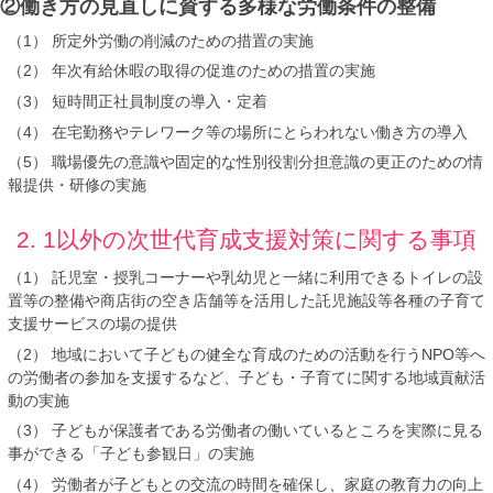
②働き方の見直しに資する多様な労働条件の整備
（1） 所定外労働の削減のための措置の実施
（2） 年次有給休暇の取得の促進のための措置の実施
（3） 短時間正社員制度の導入・定着
（4） 在宅勤務やテレワーク等の場所にとらわれない働き方の導入
（5） 職場優先の意識や固定的な性別役割分担意識の更正のための情
報提供・研修の実施
2. 1以外の次世代育成支援対策に関する事項
（1） 託児室・授乳コーナーや乳幼児と一緒に利用できるトイレの設
置等の整備や商店街の空き店舗等を活用した託児施設等各種の子育て
支援サービスの場の提供
（2） 地域において子どもの健全な育成のための活動を行うNPO等へ
の労働者の参加を支援するなど、子ども・子育てに関する地域貢献活
動の実施
（3） 子どもが保護者である労働者の働いているところを実際に見る
事ができる「子ども参観日」の実施
（4） 労働者が子どもとの交流の時間を確保し、家庭の教育力の向上