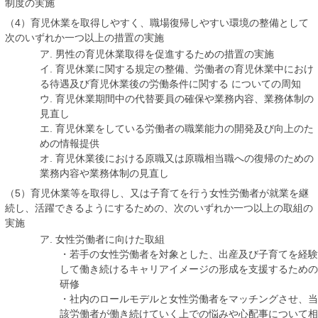
制度の実施
（4）育児休業を取得しやすく、職場復帰しやすい環境の整備として
次のいずれか一つ以上の措置の実施
ア. 男性の育児休業取得を促進するための措置の実施
イ. 育児休業に関する規定の整備、労働者の育児休業中におけ
る待遇及び育児休業後の労働条件に関する についての周知
ウ. 育児休業期間中の代替要員の確保や業務内容、業務体制の
見直し
エ. 育児休業をしている労働者の職業能力の開発及び向上のた
めの情報提供
オ. 育児休業後における原職又は原職相当職への復帰のための
業務内容や業務体制の見直し
（5）育児休業等を取得し、又は子育てを行う女性労働者が就業を継
続し、活躍できるようにするための、次のいずれか一つ以上の取組の
実施
ア. 女性労働者に向けた取組
・若手の女性労働者を対象とした、出産及び子育てを経験
して働き続けるキャリアイメージの形成を支援するための
研修
・社内のロールモデルと女性労働者をマッチングさせ、当
該労働者が働き続けていく上での悩みや心配事について相