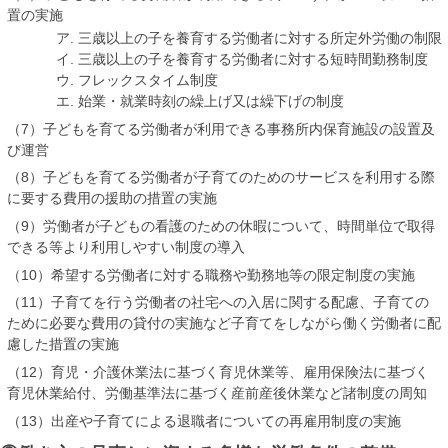
置の実施
ア. 三歳以上の子を養育する労働者に対する所定外労働の制限
イ. 三歳以上の子を養育する労働者に対する短時間勤務制度
ウ. フレックスタイム制度
エ. 始業・就業時刻の繰上げ又は繰下げの制度
（7）子どもを育てる労働者が利用できる事務所内保育施設の設置及
び運営
（8）子どもを育てる労働者が子育てのためのサービスを利用する際
に要する費用の援助の措置の実施
（9）労働者が子どもの看護のための休暇について、時間単位で取得
できる等より利用しやすい制度の導入
（10）希望する労働者に対する職務や勤務地等の限定制度の実施
（11）子育てを行う労働者の社宅への入居に関する配慮、子育ての
ために必要な費用の貸付の実施など子育てをしながら働く労働者に配
慮した措置の実施
（12）育児・介護休業法に基づく育児休業等、雇用保険法に基づく
育児休業給付、労働基準法に基づく産前産後休業など諸制度の周知
（13）出産や子育てによる退職者についての再雇用制度の実施